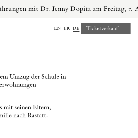
it Dr. Jenny Dopita am Freitag, 7. August, u
en
fr
de
Ticketverkauf
 dem Umzug der Schule in
hrerwohnungen
 mit seinen Eltern,
milie nach Rastatt-