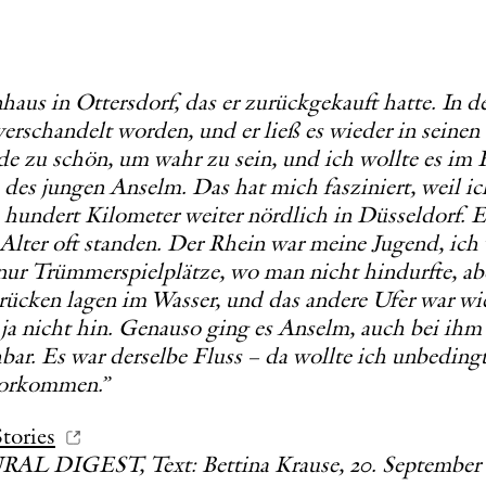
nhaus in Ottersdorf, das er zurückgekauft hatte. In d
o verschandelt worden, und er ließ es wieder in sein
e zu schön, um wahr zu sein, und ich wollte es im
 des jungen Anselm. Das hat mich fasziniert, weil 
 hundert Kilometer weiter nördlich in Düsseldorf. Es
Alter oft standen. Der Rhein war meine Jugend, ich 
, nur Trümmerspielplätze, wo man nicht hindurfte, ab
ücken lagen im Wasser, und das andere Ufer war wie
 nicht hin. Genauso ging es Anselm, auch bei ihm 
bar. Es war derselbe Fluss – da wollte ich unbeding
vorkommen.
”
ories
DIGEST, Text: Bettina Krause, 20. September 