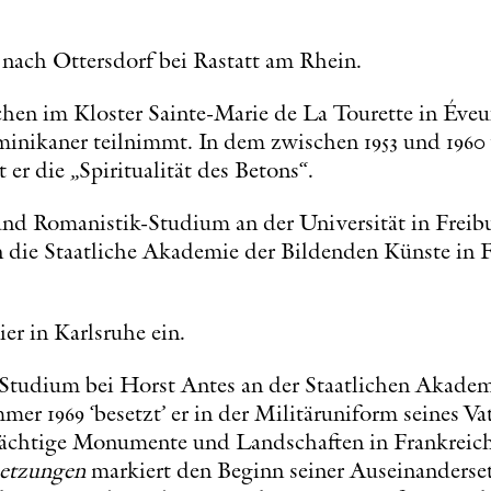
n nach Ottersdorf bei Rastatt am Rhein.
chen im Kloster Sainte-Marie de La Tourette in Éve
minikaner teilnimmt. In dem zwischen 1953 und 1960
 er die „Spiritualität des Betons
“
.
 und Romanistik-Studium an der Universität in Frei
n die Staatliche Akademie der Bildenden Künste in F
lier in Karlsruhe ein.
n Studium bei Horst Antes an der Staatlichen Akade
mer 1969 ‘besetzt’ er in der Militäruniform seines V
rächtige Monumente und Landschaften in Frankreich,
etzungen
markiert den Beginn seiner Auseinanderse