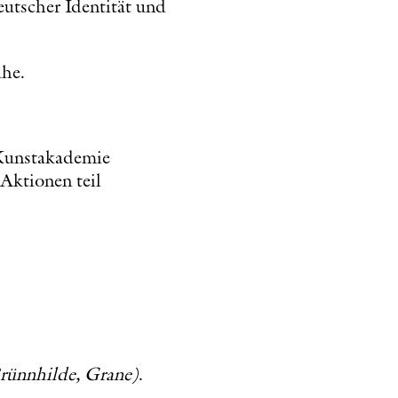
eutscher Identität und
uhe.
r Kunstakademie
 Aktionen teil
rünnhilde, Grane)
.