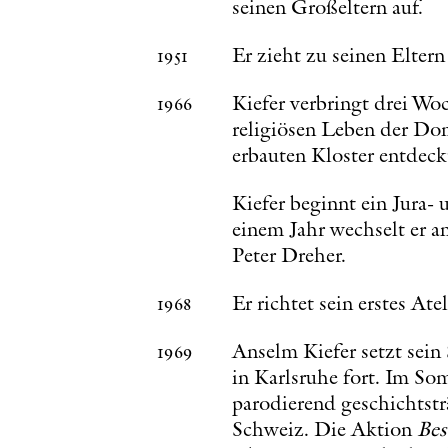
seinen Großeltern auf.
1951
Er zieht zu seinen Elter
1966
Kiefer verbringt drei Wo
religiösen Leben der Do
erbauten Kloster entdeckt
Kiefer beginnt ein Jura-
einem Jahr wechselt er a
Peter Dreher.
1968
Er richtet sein erstes Ate
1969
Anselm Kiefer setzt sei
in Karlsruhe fort. Im Som
parodierend geschichtst
Schweiz. Die Aktion
Bes