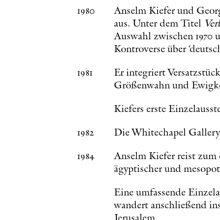
1980
Anselm Kiefer und Georg 
aus. Unter dem Titel
Ver
Auswahl zwischen 1970 un
Kontroverse über ‘deutsc
1981
Er integriert Versatzstüc
Größenwahn und Ewigkei
Kiefers erste Einzelauss
1982
Die Whitechapel Gallery
1984
Anselm Kiefer reist zum 
ägyptischer und mesopot
Eine umfassende Einzelau
wandert anschließend ins
Jerusalem.