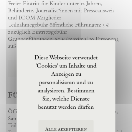
Freier Eintritt für Kinder unter 12 Jahren,
Behinderte, Journalist*innen mit Presseausweis
und ICOM Mitglieder
Teilnahmegebühr öffentliche Führungen: 3 €
zuzüglich Eintrittsgebühr
Gruppenführungen: 80 € (maximal 10 Personen),
außerhalb der Öffnungszeiten 130 €
Diese Webseite verwendet
'Cookies' um Inhalte und
Tickets buchen
Anzeigen zu
personalisieren und zu
analysieren. Bestimmen
Führungen
Sie, welche Dienste
benutzt werden dürfen
Öffentliche Führungen: Freitags um 11h und 15h,
Samstags 14h und 15h30
Teilnahmegebühr: 3 € zuzgl. Eintrittspreis
Alle akzeptieren