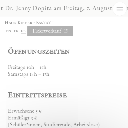
Cookie-Einstellungen
Dr. Jenny Dopita am Freitag, 7. August, um 1
Besuch
Haus Kiefer - Rastatt
Ticketverkauf
en
fr
de
Öffnungszeiten
Freitags 10h – 17h
Samstags 14h – 17h
Eintrittspreise
Erwachsene 5 €
Ermäßigt 3 €
(Schüler*innen, Studierende, Arbeitslose)