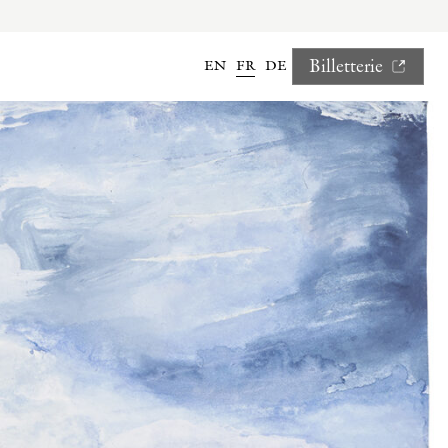
en
fr
de
Billetterie