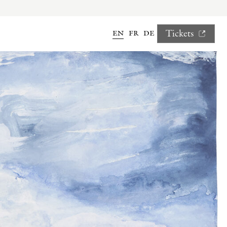
en
fr
de
Tickets