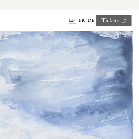
en
fr
de
Tickets